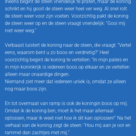
Ineens begint de steen vriendelijk te praten, maar de koning
schrikt en hij gooit de steen weer heel ver weg. Al snel rolt
de steen weer voor zijn voeten. Voorzichtig pakt de koning
de steen weer op en de steen vraagt vriendelijk: “Gooi mij
niet weer weg.”
Verbaast luistert de koning naar de steen, die vraagt: “Vertel
eens, waarom bent u zo boos en verdrietig?” Heel
SYLVIA DOLMANS
voorzichtig begint de koning te vertellen: “In mijn paleis en
in mijn koninkrijk is iedereen boos op elkaar en ze vertellen
alleen maar onaardige dingen.
KUNST OVERZICHT
Niemand ziet meer dat iedereen uniek is, omdat ze alleen
nog maar boos zijn.
SCHILDERCURSUS
En tot overmaat van ramp is ook de koningin boos op mij.
Omdat ik de koning ben, moet ik het maar allemaal
EEN WORKSHOP
oplossen, maar ik weet niet hoe ik dit kan oplossen!” Na het
verhaal van de koning zegt de steen: “Hou mij aan je oor en
rammel dan zachtjes met mij.”
DE FLUISTERSTEEN